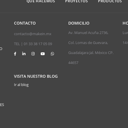
QUE HACEMOS
PROYECTOS
PRODUCTOS
CONTACTO
DOMICILIO
HO
Av. Manuel Acuña 2736,
Lun
contacto@makein.mx
Col. Lomas de Guevara,
14:
TEL | 01 33 38 17 05 09
JO
Guadalajara Jal. México CP.
44657
VISITA NUESTRO BLOG
Ir al blog
ES