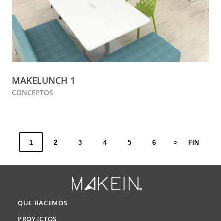
MAKELUNCH 1
CONCEPTOS
1
2
3
4
5
6
>
FIN
QUE HACEMOS
PROYECTOS