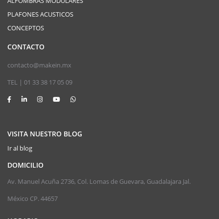
ALFOMBRAS MODULARES
PLAFONES ACUSTICOS
CONCEPTOS
CONTACTO
contacto@makein.mx
TEL | 01 33 38 17 05 09
VISITA NUESTRO BLOG
Ir al blog
DOMICILIO
Av. Manuel Acuña 2736, Col. Lomas de Guevara, Guadalajara Jal.
México CP. 44657