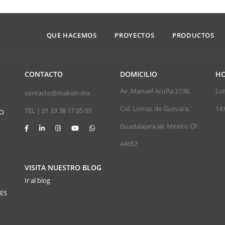
QUE HACEMOS
PROYECTOS
PRODUCTOS
CONTACTO
DOMICILIO
HO
Av. Manuel Acuña 2736,
Lun
contacto@makein.mx
Col. Lomas de Guevara,
14:
TEL | 01 33 38 17 05 09
JO
Guadalajara Jal. México CP.
44657
VISITA NUESTRO BLOG
Ir al blog
ES