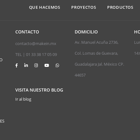
QUE HACEMOS
PROYECTOS
PRODUCTOS
CONTACTO
DOMICILIO
HO
Av. Manuel Acuña 2736,
Lun
contacto@makein.mx
Col. Lomas de Guevara,
14:
TEL | 01 33 38 17 05 09
JO
Guadalajara Jal. México CP.
44657
VISITA NUESTRO BLOG
Ir al blog
ES